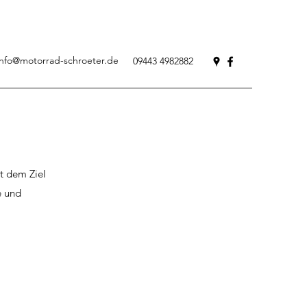
info@motorrad-schroeter.de
09443 4982882
t dem Ziel
e und